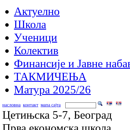
Актуелно
Школа
Ученици
Колектив
Финансије и Јавне наба
ТАКМИЧЕЊА
Матура 2025/26
насловна
контакт
мапа сајта
Цетињска 5-7, Београд
Прва економска школа