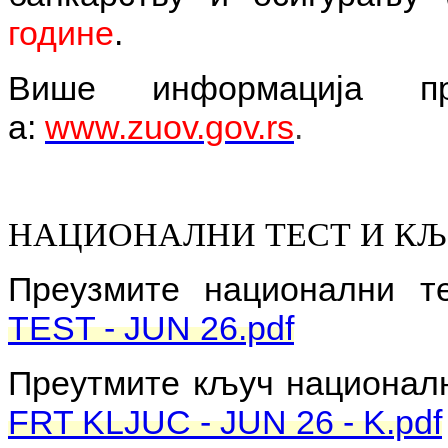
године
.
Више информација п
а:
www.zuov.gov.rs
.
НАЦИОНАЛНИ ТЕСТ И КЉУЧ 
Преузмите национални т
TEST - JUN 26.pdf
Преутмите кључ националн
FRT KLJUC - JUN 26 - K.pdf