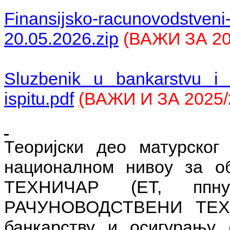
Finansijsko-racunovodstveni-
20.05.2026.zip
(
ВАЖИ ЗА 20
Sluzbenik u bankarstvu i 
ispitu.pdf
(
ВАЖИ И ЗА 2025/
еоријски део матурског
Т
националном нивоу за 
ТЕХНИЧАР (ЕТ, ппну
РАЧУНОВОДСТВЕНИ ТЕ
банкарству и осигурању