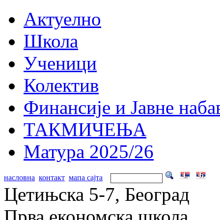
Актуелно
Школа
Ученици
Колектив
Финансије и Јавне наба
ТАКМИЧЕЊА
Матура 2025/26
насловна
контакт
мапа сајта
Цетињска 5-7, Београд
Прва економска школа