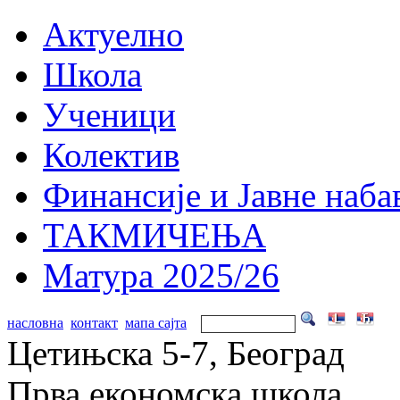
Актуелно
Школа
Ученици
Колектив
Финансије и Јавне наба
ТАКМИЧЕЊА
Матура 2025/26
насловна
контакт
мапа сајта
Цетињска 5-7, Београд
Прва економска школа