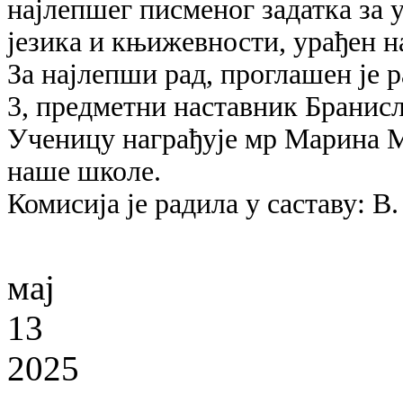
најлепшег писменог задатка
за 
језика и књижевности, урађен н
За најлепши рад, проглашен је 
3, предметни наставник Бранисл
Ученицу награђује мр Марина 
наше школе.
Комисија је радила у саставу: 
мај
13
2025