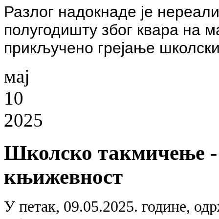
Разлог надокнаде је нереал
полугодишту због квара на м
прикључено грејање школских
мај
10
2025
Школско такмичење - 
књижевност
У петак, 09.05.2025. године, од