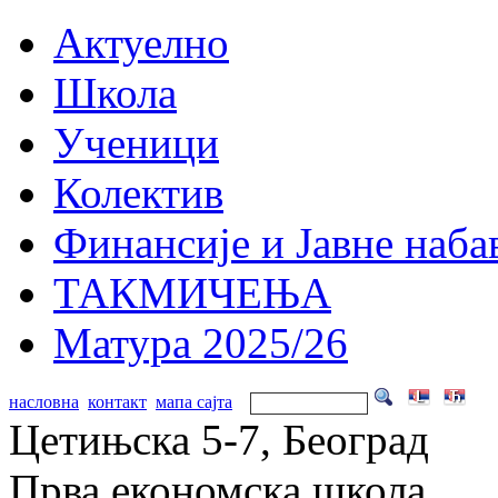
Актуелно
Школа
Ученици
Колектив
Финансије и Јавне наба
ТАКМИЧЕЊА
Матура 2025/26
насловна
контакт
мапа сајта
Цетињска 5-7, Београд
Прва економска школа