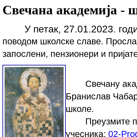
Свечана академија - 
У петак, 27.01.2023. год
поводом школске славе.
Просла
запослени, пензионери и пријат
Свечану ака
Бранислав Чабар
школе.
Преузмите п
учесника:
02-Pro