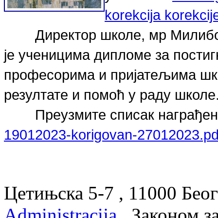
korekcija korekci
Директор школе, мр Милибо
је ученицима дипломе за пости
професорима и пријатељима шко
резултате и помоћ у раду школе
Преузмите списак награђе
19012023-korigovan-27012023.pd
Цетињска 5-7 , 11000 Беог
Administracija.
Законом з