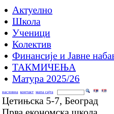
Актуелно
Школа
Ученици
Колектив
Финансије и Јавне наба
ТАКМИЧЕЊА
Матура 2025/26
насловна
контакт
мапа сајта
Цетињска 5-7, Београд
Прва економска школа