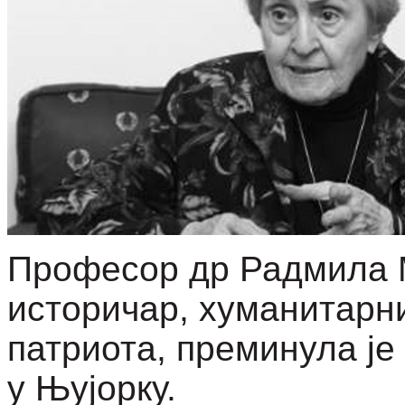
Професор
др
Радмила 
историчар,
хуманитарни
патриота,
преминула
је
у Њујорку
.