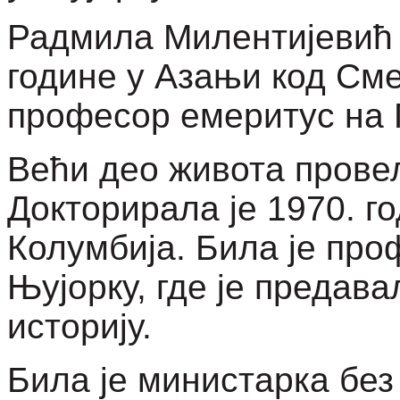
Радмила Милентијевић р
године у Азањи код Сме
професор емеритус на Г
Већи део живота провел
Докторирала је 1970. г
Колумбија. Била је про
Њујорку, где је предав
историју.
Била је министарка бе