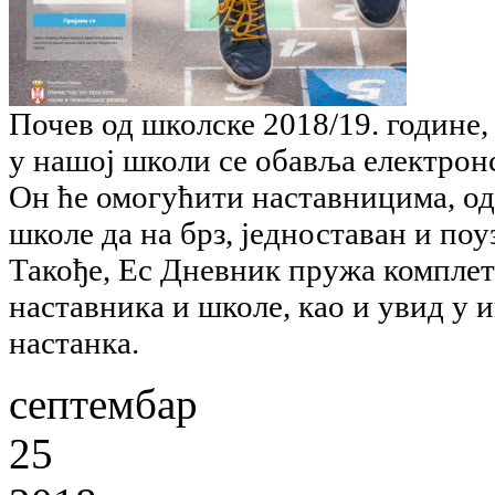
Почев од школске 2018/19. године
у нашој школи се обавља електрон
Он ће омогућити наставницима, о
школе да на брз, једноставан и по
Такође,
Ес Дневник
пружа комплет
наставника и школe, као и увид у
настанка.
септембар
25