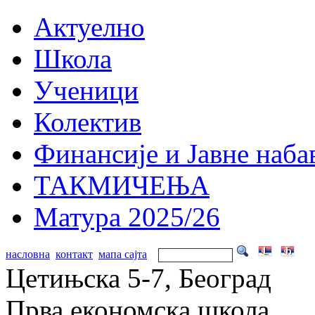
Актуелно
Школа
Ученици
Колектив
Финансије и Јавне наба
ТАКМИЧЕЊА
Матура 2025/26
насловна
контакт
мапа сајта
Цетињска 5-7, Београд
Прва економска школа