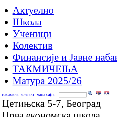
Актуелно
Школа
Ученици
Колектив
Финансије и Јавне наба
ТАКМИЧЕЊА
Матура 2025/26
насловна
контакт
мапа сајта
Цетињска 5-7, Београд
Прва економска школа