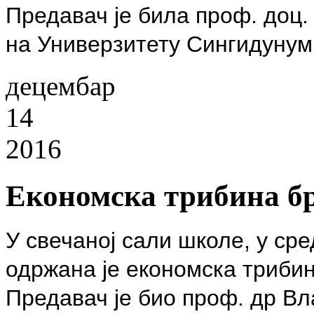
Предавач је била проф. доц
на Универзитету Сингидунум
децембар
14
2016
Економска трибина бр
У свечаној сали школе, у сре
одржана је економска трибин
Предавач је био проф. др В