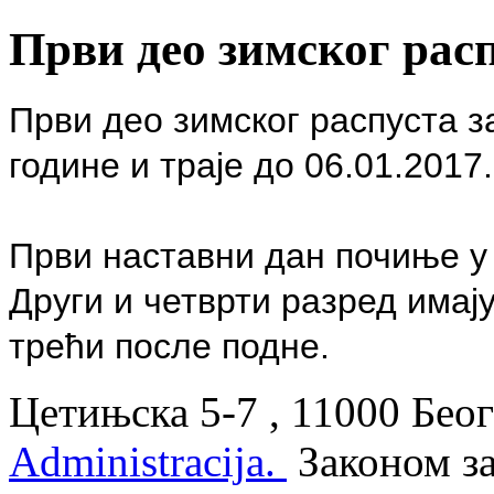
Први део зимског рас
Први део зимског распуста з
године и траје до 06.01.2017.
Први наставни дан почиње у 
Други и четврти
разред имају
трећи
после подне.
Цетињска 5-7 , 11000 Беог
Administracija.
Законом з